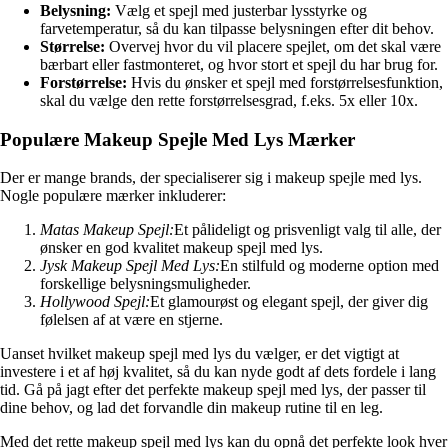
Belysning:
Vælg et spejl med justerbar lysstyrke og
farvetemperatur, så du kan tilpasse belysningen efter dit behov.
Størrelse:
Overvej hvor du vil placere spejlet, om det skal være
bærbart eller fastmonteret, og hvor stort et spejl du har brug for.
Forstørrelse:
Hvis du ønsker et spejl med forstørrelsesfunktion,
skal du vælge den rette forstørrelsesgrad, f.eks. 5x eller 10x.
Populære Makeup Spejle Med Lys Mærker
Der er mange brands, der specialiserer sig i makeup spejle med lys.
Nogle populære mærker inkluderer:
Matas Makeup Spejl:
Et pålideligt og prisvenligt valg til alle, der
ønsker en god kvalitet makeup spejl med lys.
Jysk Makeup Spejl Med Lys:
En stilfuld og moderne option med
forskellige belysningsmuligheder.
Hollywood Spejl:
Et glamourøst og elegant spejl, der giver dig
følelsen af at være en stjerne.
Uanset hvilket makeup spejl med lys du vælger, er det vigtigt at
investere i et af høj kvalitet, så du kan nyde godt af dets fordele i lang
tid. Gå på jagt efter det perfekte makeup spejl med lys, der passer til
dine behov, og lad det forvandle din makeup rutine til en leg.
Med det rette makeup spejl med lys kan du opnå det perfekte look hver