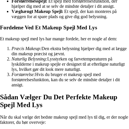
Forstørrelsesspejl:
Et spejl med forstørrelsesfunktion, der
hjælper dig med at se selv de mindste detaljer i dit ansigt.
Væghængt Makeup Spejl:
Et spejl, der kan monteres på
væggen for at spare plads og give dig god belysning.
Fordelene Ved Et Makeup Spejl Med Lys
Et makeup spejl med lys har mange fordele, her er nogle af dem:
Præcis Makeup:
Den ekstra belysning hjælper dig med at lægge
din makeup præcist og jævnt.
Naturlig Belysning:
Lysstyrken og farvetemperaturen på
lyskilderne i makeup spejle er designet til at efterligne naturligt
lys, hvilket gør dit look mere naturligt.
Forstørrelse:
Hvis du bruger et makeup spejl med
forstørrelsesfunktion, kan du se selv de mindste detaljer i dit
ansigt.
Sådan Vælger Du Det Perfekte Makeup
Spejl Med Lys
Når du skal vælge det bedste makeup spejl med lys til dig, er der nogle
faktorer, du bør overveje: