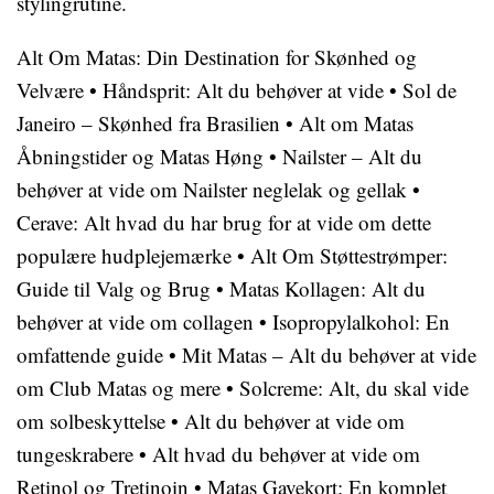
stylingrutine.
Alt Om Matas: Din Destination for Skønhed og
Velvære
•
Håndsprit: Alt du behøver at vide
•
Sol de
Janeiro – Skønhed fra Brasilien
•
Alt om Matas
Åbningstider og Matas Høng
•
Nailster – Alt du
behøver at vide om Nailster neglelak og gellak
•
Cerave: Alt hvad du har brug for at vide om dette
populære hudplejemærke
•
Alt Om Støttestrømper:
Guide til Valg og Brug
•
Matas Kollagen: Alt du
behøver at vide om collagen
•
Isopropylalkohol: En
omfattende guide
•
Mit Matas – Alt du behøver at vide
om Club Matas og mere
•
Solcreme: Alt, du skal vide
om solbeskyttelse
•
Alt du behøver at vide om
tungeskrabere
•
Alt hvad du behøver at vide om
Retinol og Tretinoin
•
Matas Gavekort: En komplet