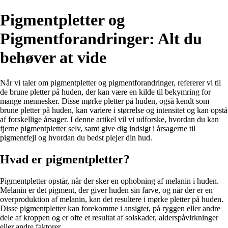
Pigmentpletter og
Pigmentforandringer: Alt du
behøver at vide
Når vi taler om pigmentpletter og pigmentforandringer, refererer vi til
de brune pletter på huden, der kan være en kilde til bekymring for
mange mennesker. Disse mørke pletter på huden, også kendt som
brune pletter på huden, kan variere i størrelse og intensitet og kan opstå
af forskellige årsager. I denne artikel vil vi udforske, hvordan du kan
fjerne pigmentpletter selv, samt give dig indsigt i årsagerne til
pigmentfejl og hvordan du bedst plejer din hud.
Hvad er pigmentpletter?
Pigmentpletter opstår, når der sker en ophobning af melanin i huden.
Melanin er det pigment, der giver huden sin farve, og når der er en
overproduktion af melanin, kan det resultere i mørke pletter på huden.
Disse pigmentpletter kan forekomme i ansigtet, på ryggen eller andre
dele af kroppen og er ofte et resultat af solskader, alderspåvirkninger
eller andre faktorer.