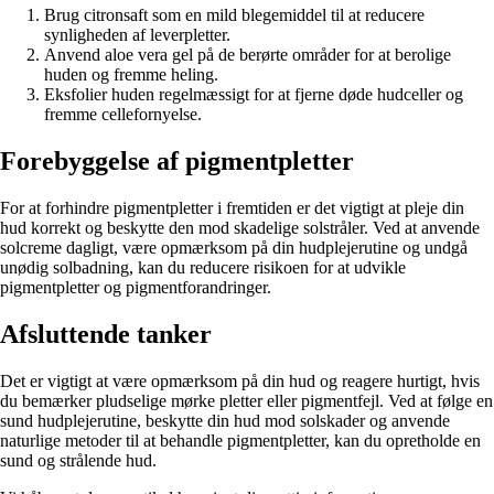
Brug citronsaft som en mild blegemiddel til at reducere
synligheden af leverpletter.
Anvend aloe vera gel på de berørte områder for at berolige
huden og fremme heling.
Eksfolier huden regelmæssigt for at fjerne døde hudceller og
fremme cellefornyelse.
Forebyggelse af pigmentpletter
For at forhindre pigmentpletter i fremtiden er det vigtigt at pleje din
hud korrekt og beskytte den mod skadelige solstråler. Ved at anvende
solcreme dagligt, være opmærksom på din hudplejerutine og undgå
unødig solbadning, kan du reducere risikoen for at udvikle
pigmentpletter og pigmentforandringer.
Afsluttende tanker
Det er vigtigt at være opmærksom på din hud og reagere hurtigt, hvis
du bemærker pludselige mørke pletter eller pigmentfejl. Ved at følge en
sund hudplejerutine, beskytte din hud mod solskader og anvende
naturlige metoder til at behandle pigmentpletter, kan du opretholde en
sund og strålende hud.