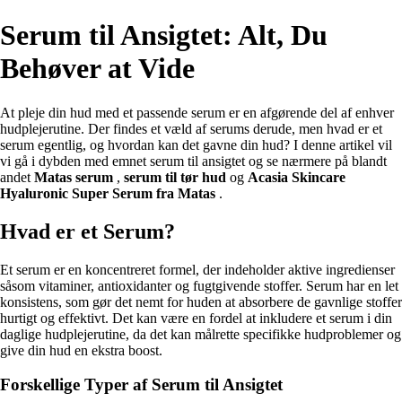
Serum til Ansigtet: Alt, Du
Behøver at Vide
At pleje din hud med et passende serum er en afgørende del af enhver
hudplejerutine. Der findes et væld af serums derude, men hvad er et
serum egentlig, og hvordan kan det gavne din hud? I denne artikel vil
vi gå i dybden med emnet serum til ansigtet og se nærmere på blandt
andet
Matas serum
,
serum til tør hud
og
Acasia Skincare
Hyaluronic Super Serum fra Matas
.
Hvad er et Serum?
Et serum er en koncentreret formel, der indeholder aktive ingredienser
såsom vitaminer, antioxidanter og fugtgivende stoffer. Serum har en let
konsistens, som gør det nemt for huden at absorbere de gavnlige stoffer
hurtigt og effektivt. Det kan være en fordel at inkludere et serum i din
daglige hudplejerutine, da det kan målrette specifikke hudproblemer og
give din hud en ekstra boost.
Forskellige Typer af Serum til Ansigtet