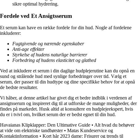
sikre optimal hydrering.
Fordele ved Et Ansigtsserum
Et serum kan have en række fordele for din hud. Nogle af fordelene
inkluderer:
Fugtgivende og nærende egenskaber
Anti-age effekter
Styrkelse af hudens naturlige barrierer
Forbedring af hudens elasticitet og glathed
Ved at inkludere et serum i din daglige hudplejerutine kan du opnå en
sund og strålende hud med synlige forbedringer over tid. Vælg et
serum, der passer til din hudtype og dine specifikke behov for at opnå
de bedste resultater.
Vi håber, at denne artikel har givet dig et bedre indblik i verdenen af
ansigtsserum og inspireret dig til at udforske de mange muligheder, der
findes på markedet. Husk altid at konsultere en hudplejeekspert, hvis
du er i tvivl om, hvilket serum der er bedst egnet til din hud.
Havaianas Klipklapper: Den Ultimative Guide
•
Alt hvad du behøver
at vide om elektriske tandbørster
•
Matas Kundeservice og
Kontaktinformation
•
Kort hår 2023 dame: Frisurer og trends til