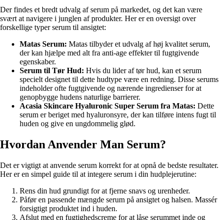
Der findes et bredt udvalg af serum på markedet, og det kan være
svært at navigere i junglen af produkter. Her er en oversigt over
forskellige typer serum til ansigtet:
Matas Serum:
Matas tilbyder et udvalg af høj kvalitet serum,
der kan hjælpe med alt fra anti-age effekter til fugtgivende
egenskaber.
Serum til Tør Hud:
Hvis du lider af tør hud, kan et serum
specielt designet til dette hudtype være en redning. Disse serums
indeholder ofte fugtgivende og nærende ingredienser for at
genopbygge hudens naturlige barrierer.
Acasia Skincare Hyaluronic Super Serum fra Matas:
Dette
serum er beriget med hyaluronsyre, der kan tilføre intens fugt til
huden og give en ungdommelig glød.
Hvordan Anvender Man Serum?
Det er vigtigt at anvende serum korrekt for at opnå de bedste resultater.
Her er en simpel guide til at integere serum i din hudplejerutine:
Rens din hud grundigt for at fjerne snavs og urenheder.
Påfør en passende mængde serum på ansigtet og halsen. Massér
forsigtigt produktet ind i huden.
Afslut med en fugtighedscreme for at låse serummet inde og