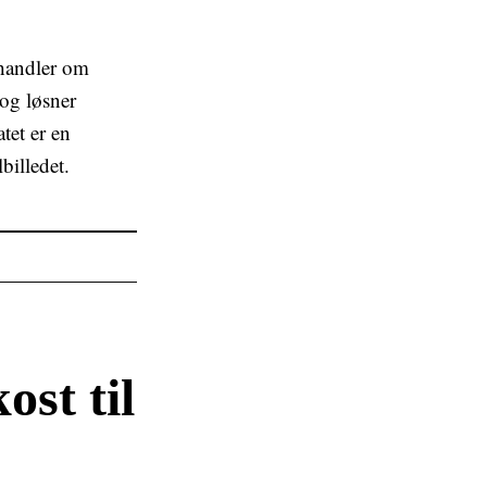
 handler om
og løsner
tet er en
billedet.
ost til