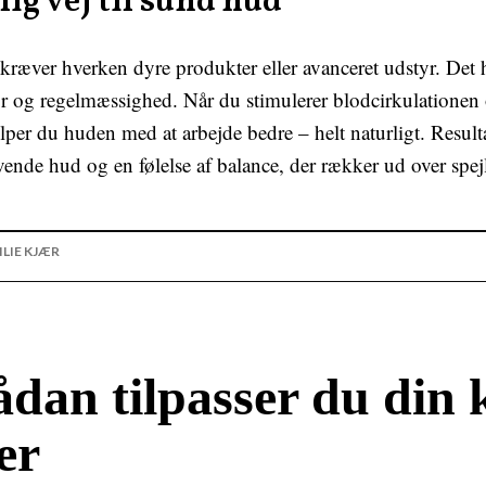
ig vej til sund hud
kræver hverken dyre produkter eller avanceret udstyr. Det
r og regelmæssighed. Når du stimulerer blodcirkulationen 
per du huden med at arbejde bedre – helt naturligt. Resulta
evende hud og en følelse af balance, der rækker ud over spejl
ILIE KJÆR
dan tilpasser du din k
er