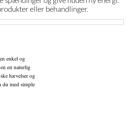
e spændinger og give huden ny energi.
produkter eller behandlinger.
 en enkel og
en en naturlig
dske hævelser og
dan du med simple