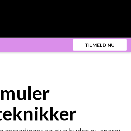
TILMELD NU
imuler
teknikker