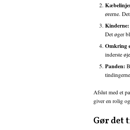
Kæbelinje
ørerne. De
Kinderne:
Det øger bl
Omkring ø
inderste ø
Panden:
Br
tindingerne
Afslut med et pa
giver en rolig o
Gør det t