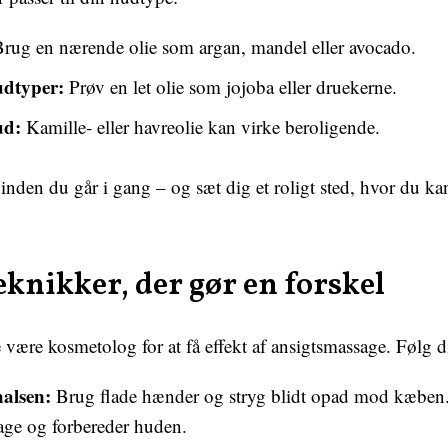
rug en nærende olie som argan, mandel eller avocado.
udtyper:
Prøv en let olie som jojoba eller druekerne.
ud:
Kamille- eller havreolie kan virke beroligende.
nden du går i gang – og sæt dig et roligt sted, hvor du kan
eknikker, der gør en forskel
være kosmetolog for at få effekt af ansigtsmassage. Følg di
halsen:
Brug flade hænder og stryg blidt opad mod kæben.
ge og forbereder huden.