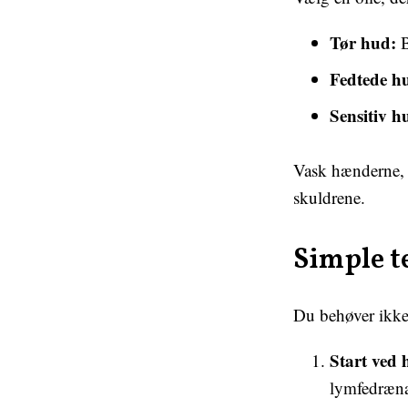
Tør hud:
B
Fedtede h
Sensitiv h
Vask hænderne, i
skuldrene.
Simple t
Du behøver ikke 
Start ved 
lymfedræna