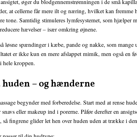
 ansigtet, øger du blodgennemstrømningen i de små kapill
er, at cellerne får mere ilt og næring, hvilket kan fremme 
ere tone. Samtidig stimuleres lymfesystemet, som hjælper m
g reducere hævelser – især omkring øjnene.
å løsne spændinger i kæbe, pande og nakke, som mange u
tatet er ikke kun en mere afslappet mimik, men også en føl
i hele kroppen.
 huden – og hænderne
assage begynder med forberedelse. Start med at rense hude
snavs eller makeup ind i porerne. Påfør derefter en ansigtsol
 så fingrene glider let hen over huden uden at trække i den
r passer til din hudtype: