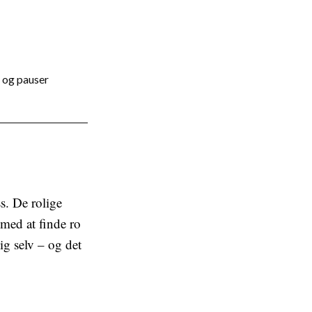
r og pauser
s. De rolige
ed at finde ro
dig selv – og det