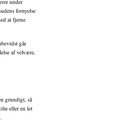
ærer under
hudens fornyelse
ed at fjerne
bevidst går
else af velvære,
n grundigt, så
ie eller en let
.