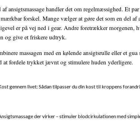
d af ansigtsmassage handler det om regelmæssighed. Et par
mærkbar forskel. Mange vælger at gøre det som en del af a
igevel er på vej ned i gear. Andre foretrækker morgenen, 
 og give et friskere udtryk.
binere massagen med en kølende ansigtsrulle eller et gua 
at fordele trykket jævnt og stimulere huden yderligere.
Kost gennem livet: Sådan tilpasser du din kost til kroppens forandr
Ansigtsmassage der virker – stimuler blodcirkulationen med simpl