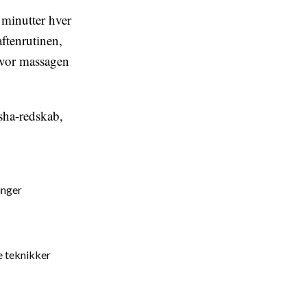
 minutter hver
ftenrutinen,
hvor massagen
sha-redskab,
inger
e teknikker