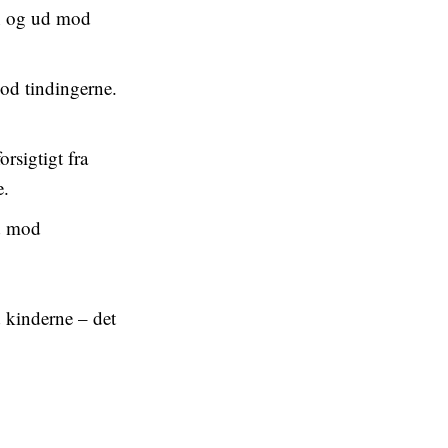
en og ud mod
od tindingerne.
rsigtigt fra
e.
ud mod
 kinderne – det