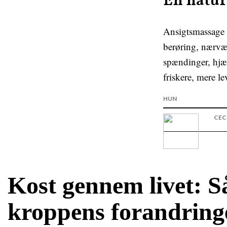
En naturl
Ansigtsmassage 
berøring, nærvæ
spændinger, hjæl
friskere, mere l
HUN
CEC
Kost gennem livet: Så
kroppens forandring