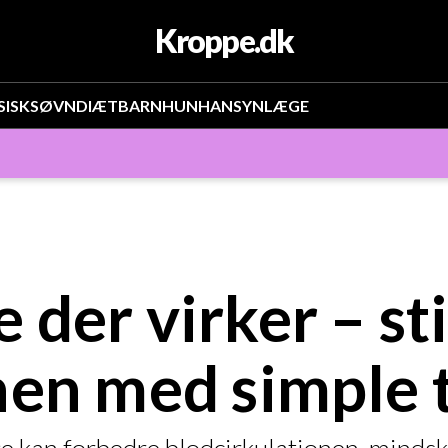
Kroppe.dk
SISK
SØVN
DIÆT
BARN
HUN
HAN
SYN
LÆGE
 der virker – st
nen med simple 