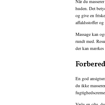
Når du masserer
huden. Det betyd
og give en frisk
affaldsstoffer o
Massage kan ogs
rundt med. Resul
der kan mærkes 
Forbered
En god ansigtsm
du ikke masserer 
fugtighedscreme,
Vælg en olie, de