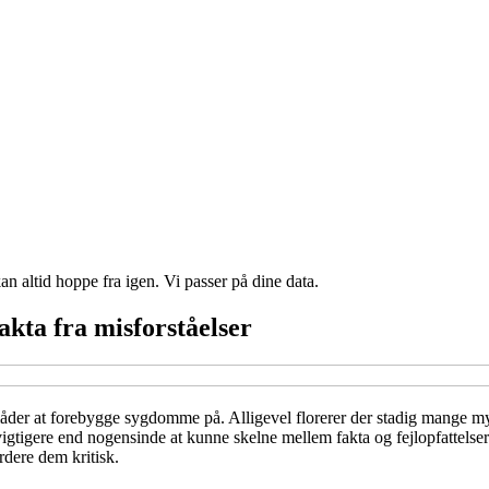
n altid hoppe fra igen. Vi passer på dine data.
akta fra misforståelser
åder at forebygge sygdomme på. Alligevel florerer der stadig mange myte
t vigtigere end nogensinde at kunne skelne mellem fakta og fejlopfattels
rdere dem kritisk.