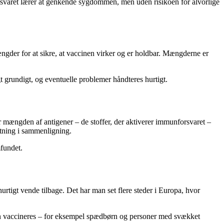
orsvaret lærer at genkende sygdommen, men uden risikoen for alvorlige
gder for at sikre, at vaccinen virker og er holdbar. Mængderne er
grundigt, og eventuelle problemer håndteres hurtigt.
r mængden af antigener – de stoffer, der aktiverer immunforsvaret –
astning i sammenligning.
mfundet.
igt vende tilbage. Det har man set flere steder i Europa, hvor
kan vaccineres – for eksempel spædbørn og personer med svækket