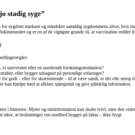
jo stadig syge”
en for sygdom markant og mindsker samtidig sygdommens alvor, hvis man 
kimmunitet og er en af de vigtigste grunde til, at vaccination redder li
r
elfingerregler:
universitet eller en anerkendt forskningsinstitution?
studier, eller bygger udsagnet på personlige erfaringer?
for godt – eller for skræmmende – til at være sandt, er det ofte netop d
e kan hjælpe med at afklare spørgsmål og give pålidelig information.
r i historien. Myter og misinformation kan skabe tvivl, men den vidensk
at sikre, at beslutninger om sundhed bygger på fakta – ikke frygt.