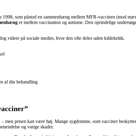
l fra 1998, som påstod en sammenhæng mellem MFR-vaccinen (mod mæslin
menhæng
er mellem vaccination og autisme. Den oprindelige undersøge
og videre på sociale medier, hvor den ofte deles uden kildekritik.
kel
en af din behandling
vacciner”
n – men prisen kan være høj. Mange sygdomme, som vacciner beskytter i
betændelse og varige skader.