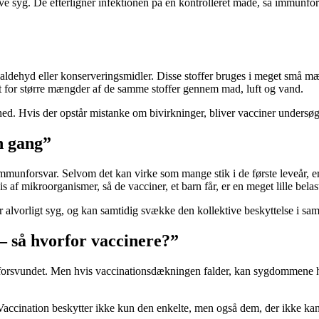
ive syg. De efterligner infektionen på en kontrolleret måde, så immunf
dehyd eller konserveringsmidler. Disse stoffer bruges i meget små mæn
gt for større mængder af de samme stoffer gennem mad, luft og vand.
 Hvis der opstår mistanke om bivirkninger, bliver vacciner undersøgt 
n gang”
immunforsvar. Selvom det kan virke som mange stik i de første leveår, e
is af mikroorganismer, så de vacciner, et barn får, er en meget lille bel
er alvorligt syg, og kan samtidig svække den kollektive beskyttelse i sa
 så hvorfor vaccinere?”
rsvundet. Men hvis vaccinationsdækningen falder, kan sygdommene hurt
 Vaccination beskytter ikke kun den enkelte, men også dem, der ikke 