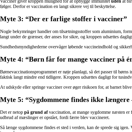
Vacciner giver kroppen mulighed for at opbygge immunitet
uden
at bl
følger. Derfor er vaccination en langt sikrere vej til beskyttelse.
Myte 3: “Der er farlige stoffer i vacciner”
Nogle bekymringer handler om tilsætningsstoffer som aluminium, formal
langt under de grænser, der anses for sikre, og kroppen udsættes dagli
Sundhedsmyndighederne overvåger løbende vaccineindhold og sikkerhed.
Myte 4: “Børn får for mange vacciner på é
Børnevaccinationsprogrammet er nøje planlagt, så det passer til børns 
faktisk langt mindre end tidligere. Kroppen udsættes dagligt for tusindv
At udskyde eller springe vacciner over øger risikoen for, at barnet bliv
Myte 5: “Sygdommene findes ikke længere –
Det er netop
på grund af
vaccination, at mange sygdomme næsten er fo
udbrud af mæslinger er opstået, fordi færre blev vaccineret.
Så længe sygdommene findes et sted i verden, kan de sprede sig igen.