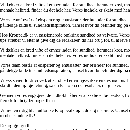
Vi dækker en bred vifte af emner inden for sundhed, herunder kost, moti
mentale helbred, finder du det hele her. Vores indhold er skabt med henb
Vores team består af eksperter og entusiaster, der brænder for sundhed. 
pålidelige kilde til sundhedsinspiration, uanset hvor du befinder dig på d
Hos Kroppe.dk er vi passionerede omkring sundhed og velvære. Vores m
tips stræber vi efter at give dig de redskaber, du har brug for, til at leve 
Vi dækker en bred vifte af emner inden for sundhed, herunder kost, moti
mentale helbred, finder du det hele her. Vores indhold er skabt med henb
Vores team består af eksperter og entusiaster, der brænder for sundhed. 
pålidelige kilde til sundhedsinspiration, uanset hvor du befinder dig på d
Vi eksisterer, fordi vi ved, at sundhed er en rejse, ikke en destination.
skridt i den rigtige retning, så du kan opnå de resultater, du ønsker.
Gennem vores engagerende indhold håber vi at skabe et fællesskab, hvor 
fremskridt betyder noget for os.
Vi inviterer dig til at udforske Kroppe.dk og lade dig inspirere. Uanse
mod et sundere liv!
Del og gør godt