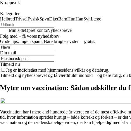
Kroppe.dk
Kategorier
Helbred
Trivsel
Fysisk
Søvn
Diæt
Barn
Hun
Han
Syn
Læge
Min side
Opret konto
Nyhedsbreve
Følg med – få vores nyhedsbrev
Gode tips. Ingen spam. Bare brugbar viden – gratis.
Din mail
Tilmeld nu
Jeg er indforstået med hjemmesidens vilkår og databrug.
Tilmeld dig nyhedsbrevet og få værdifuldt indhold – og bare rolig, du ka
Myter om vaccination: Sådan adskiller du f
Vaccination har i mere end hundrede år været en af de mest effektive m
tid, hvor information spredes hurtigt – både korrekt og forkert – er de
vaccination og den videnskabelige viden, der kan hjælpe dig med at vu