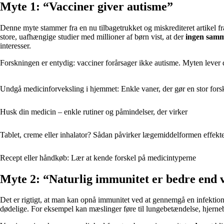
Myte 1: “Vacciner giver autisme”
Denne myte stammer fra en nu tilbagetrukket og miskrediteret artike
store, uafhængige studier med millioner af børn vist, at der
ingen sam
interesser.
Forskningen er entydig: vacciner forårsager ikke autisme. Myten lever d
Undgå medicinforveksling i hjemmet: Enkle vaner, der gør en stor fors
Husk din medicin – enkle rutiner og påmindelser, der virker
Tablet, creme eller inhalator? Sådan påvirker lægemiddelformen effekt
Recept eller håndkøb: Lær at kende forskel på medicin­typerne
Myte 2: “Naturlig immunitet er bedre end 
Det er rigtigt, at man kan opnå immunitet ved at gennemgå en infektio
dødelige. For eksempel kan mæslinger føre til lungebetændelse, hjerne