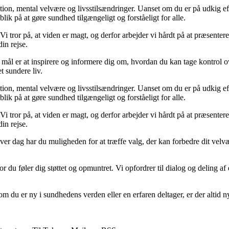
on, mental velvære og livsstilsændringer. Uanset om du er på udkig efter
lik på at gøre sundhed tilgængeligt og forståeligt for alle.
Vi tror på, at viden er magt, og derfor arbejder vi hårdt på at præsenter
in rejse.
ål er at inspirere og informere dig om, hvordan du kan tage kontrol o
et sundere liv.
on, mental velvære og livsstilsændringer. Uanset om du er på udkig efter
lik på at gøre sundhed tilgængeligt og forståeligt for alle.
Vi tror på, at viden er magt, og derfor arbejder vi hårdt på at præsenter
in rejse.
 Hver dag har du muligheden for at træffe valg, der kan forbedre dit velvæ
du føler dig støttet og opmuntret. Vi opfordrer til dialog og deling af
t om du er ny i sundhedens verden eller en erfaren deltager, er der alti