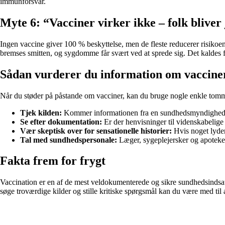
immunforsvar.
Myte 6: “Vacciner virker ikke – folk bliver 
Ingen vaccine giver 100 % beskyttelse, men de fleste reducerer risiko
bremses smitten, og sygdomme får svært ved at sprede sig. Det kaldes flo
Sådan vurderer du information om vaccine
Når du støder på påstande om vacciner, kan du bruge nogle enkle tomm
Tjek kilden:
Kommer informationen fra en sundhedsmyndighed, et 
Se efter dokumentation:
Er der henvisninger til videnskabelige 
Vær skeptisk over for sensationelle historier:
Hvis noget lyder 
Tal med sundhedspersonale:
Læger, sygeplejersker og apoteker
Fakta frem for frygt
Vaccination er en af de mest veldokumenterede og sikre sundhedsindsatse
søge troværdige kilder og stille kritiske spørgsmål kan du være med til 